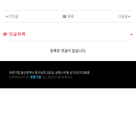
이전글
목록
다음글
댓글목록
등록된 댓글이 없습니다.
푸른기업 울산광역시 중구남외 2길10, 삼환나우빌 상가1단지 508호
COPYRIGHT BY
푸른기업
. ALL RIGHT RESERVED.