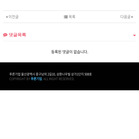
이전글
목록
다음글
댓글목록
등록된 댓글이 없습니다.
푸른기업 울산광역시 중구남외 2길10, 삼환나우빌 상가1단지 508호
COPYRIGHT BY
푸른기업
. ALL RIGHT RESERVED.