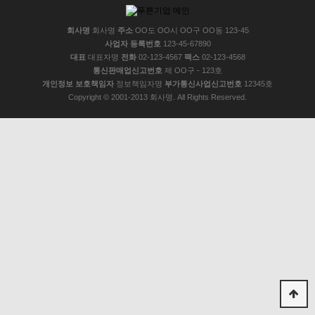
회사명
회사명
주소
OO도 OO시 OO구 OO동 123-45
사업자 등록번호
123-45-67890
대표
대표자명
전화
02-123-4567
팩스
02-123-4568
통신판매업신고번호
제 OO구 - 123호
개인정보 보호책임자
정보책임자명
부가통신사업신고번호
12345호
Copyright © 2001-2013 회사명. All Rights Reserved.